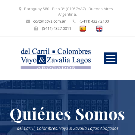
Paraguay 580 - Piso 3° (C1057AA7) - Buenos Aires –
Argentina.
ccvz@ccvz.com.ar
(5411) 4327.2100
(5411) 4327.0011
Quiénes Somos
del Carril, Colombres, Vayo & Zavalía Lagos Abogados